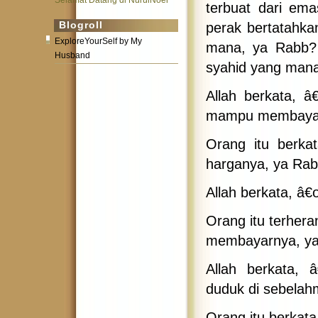
Selamat Datang di NurulNoer
terbuat dari ema
Blogroll
perak bertatahkan
ExploreYourSelf by My
mana, ya Rabb? 
Husband
syahid yang mana
Allah berkata, â
mampu membayar
Orang itu berk
harganya, ya Rab
Allah berkata, 
Orang itu terher
membayarnya, ya
Allah berkata,
duduk di sebelah
Orang itu berkat