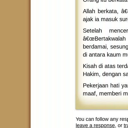
Allah berkata, â
ajak ia masuk su
Setelah mencer
â€œBertakwalah k
berdamai, sesung
di antara kaum mu
Kisah di atas ter
Hakim, dengan sa
Pekerjaan hati ya
maaf, memberi m
You can follow any res
leave a response
, or
t