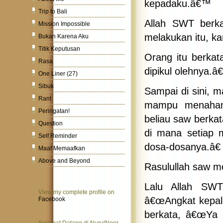
kepadaku.â€™
Trip to Bali
Allah SWT berka
Mission Impossible
melakukan itu, ka
Bukan Karena Aku
Titik Keputusan
Orang itu berkat
Rasa
dipikul olehnya.â
One Liner (27)
Sibuk
Sampai di sini, m
Rant
mampu menahan 
Peringatan!
beliau saw berka
Question
di mana setiap 
Self Reminder
dosa-dosanya.â€
Maaf Memaafkan
Above and Beyond
Rasulullah saw m
Lalu Allah SWT
View my complete profile on
â€œAngkat kepala
Facebook
berkata, â€œYa 