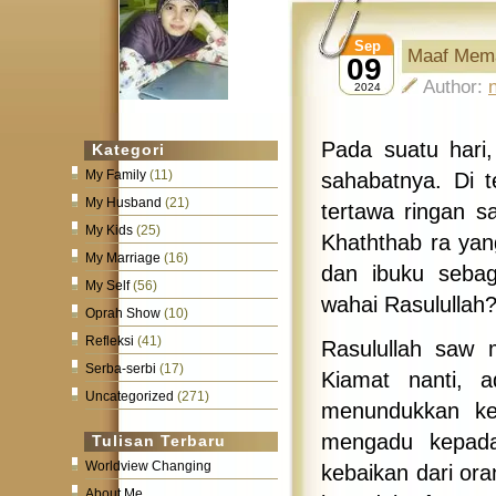
Sep
Maaf Mem
09
Author:
2024
Pada suatu hari
Kategori
My Family
(11)
sahabatnya. Di t
My Husband
(21)
tertawa ringan s
My Kids
(25)
Khaththab ra yan
My Marriage
(16)
dan ibuku seba
My Self
(56)
wahai Rasulullah?
Oprah Show
(10)
Refleksi
(41)
Rasulullah saw 
Serba-serbi
(17)
Kiamat nanti, 
Uncategorized
(271)
menundukkan ke
mengadu kepada
Tulisan Terbaru
Worldview Changing
kebaikan dari ora
About Me