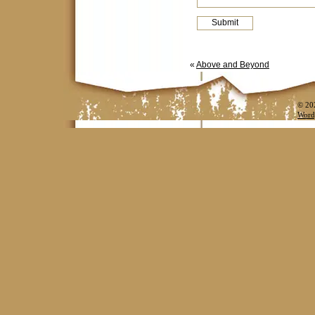
«
Above and Beyond
© 20
Word