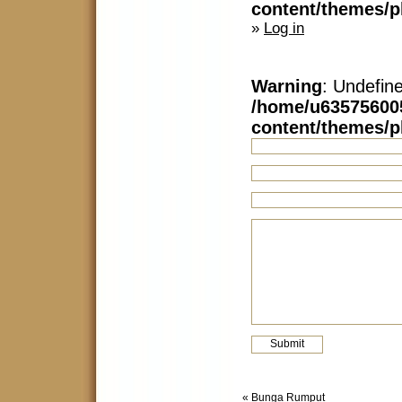
content/themes/
»
Log in
Warning
: Undefin
/home/u63575600
content/themes/
«
Bunga Rumput