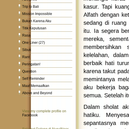
kasur. Tapi kuan
Trip to Bali
Alfath dengan ke
Mission Impossible
Bukan Karena Aku
sedang di ruang
Titik Keputusan
itu. Ia segera be
Rasa
mereka, sement
One Liner (27)
membersihkan s
Sibuk
kelelahan, dala
Rant
berbaik hati tu
Peringatan!
karena takut pad
Question
memintanya mela
Self Reminder
Maaf Memaafkan
aku bekerja bag
Above and Beyond
semua. Setelah it
Dalam sholat a
View my complete profile on
hatiku. Menyes
Facebook
sepantasnya mer