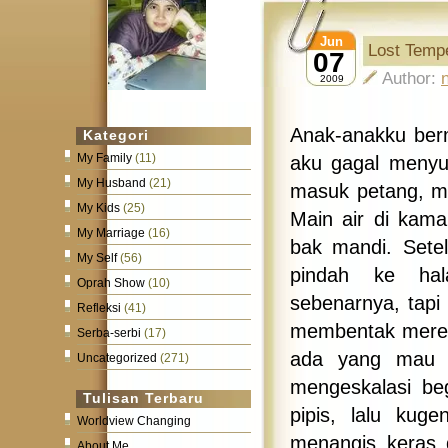
Jun
Lost Temp
07
Author:
2009
Anak-anakku berma
Kategori
My Family
(11)
aku gagal menyur
My Husband
(21)
masuk petang, me
My Kids
(25)
Main air di kam
My Marriage
(16)
bak mandi. Sete
My Self
(56)
pindah ke hal
Oprah Show
(10)
sebenarnya, tapi
Refleksi
(41)
membentak mereka
Serba-serbi
(17)
ada yang mau t
Uncategorized
(271)
mengeskalasi be
Tulisan Terbaru
pipis, lalu kug
Worldview Changing
menangis keras 
About Me