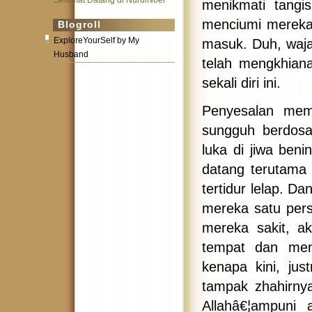
Selamat Datang di NurulNoer
menikmati tangi
menciumi mereka
Blogroll
ExploreYourSelf by My
masuk. Duh, waja
Husband
telah mengkhian
sekali diri ini.
Penyesalan mema
sungguh berdosa
luka di jiwa ben
datang terutama
tertidur lelap. D
mereka satu pers
mereka sakit, a
tempat dan men
kenapa kini, ju
tampak zhahirny
Allahâ€¦ampuni