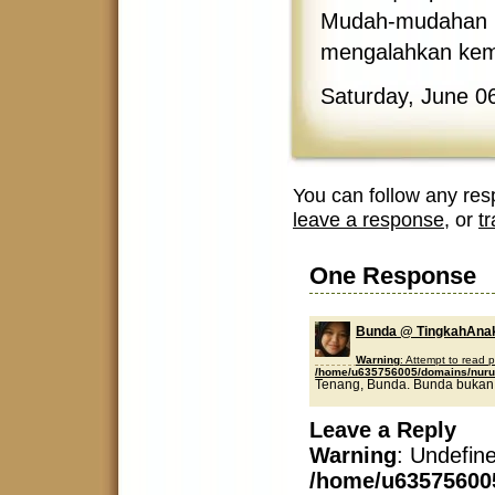
Mudah-mudahan la
mengalahkan kem
Saturday, June 0
You can follow any res
leave a response
, or
t
One Response
Bunda @ TingkahAna
Warning
: Attempt to read 
/home/u635756005/domains/nurul
Tenang, Bunda. Bunda bukan 
Leave a Reply
Warning
: Undefin
/home/u63575600