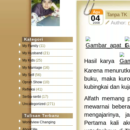
Agu
Tanpa TK
04
Author:
2008
Kategori
My Family
(11)
My Husband
(21)
Hasil karya
My Kids
(25)
My Marriage
(16)
Karena menurutku
My Self
(56)
buku, maka kuro
Oprah Show
(10)
kubingkai dan kuj
Refleksi
(41)
Serba-serbi
(17)
Alfath memang p
Uncategorized
(271)
mewarnai bebera
mengajarinya, 
Tulisan Terbaru
Pertama kali a
Worldview Changing
About Me