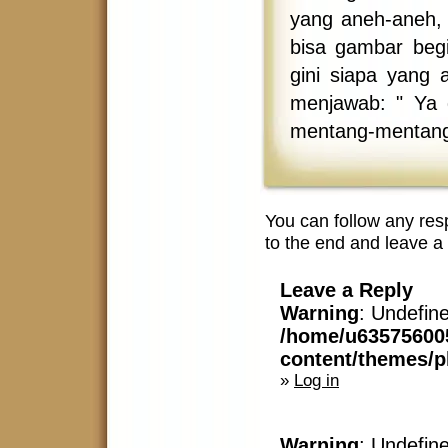
yang aneh-aneh,
bisa gambar begi
gini siapa yang 
menjawab: " Ya 
mentang-mentang
You can follow any res
to the end and leave a 
Leave a Reply
Warning
: Undefin
/home/u63575600
content/themes/
»
Log in
Warning
: Undefin