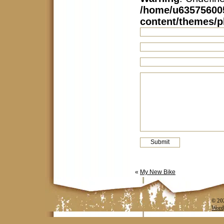
/home/u63575600
content/themes/
«
My New Bike
© 20
Word