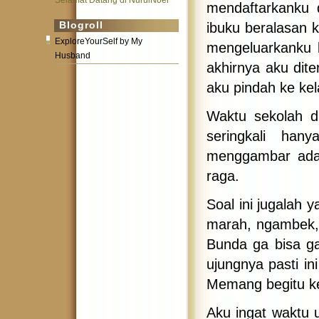
Selamat Datang di NurulNoer
mendaftarkanku d
Blogroll
ibuku beralasan 
ExploreYourSelf by My
mengeluarkanku b
Husband
akhirnya aku dite
aku pindah ke kel
Waktu sekolah du
seringkali ha
menggambar adala
raga.
Soal ini jugalah 
marah, ngambek, 
Bunda ga bisa g
ujungnya pasti in
Memang begitu k
Aku ingat waktu 