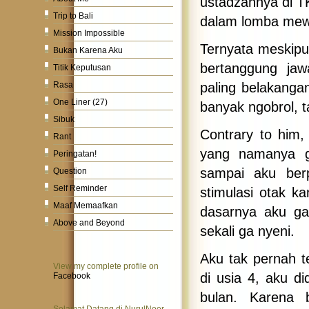
ustadzahnya di T
Trip to Bali
dalam lomba mewa
Mission Impossible
Ternyata meskipun
Bukan Karena Aku
bertanggung jaw
Titik Keputusan
paling belakanga
Rasa
One Liner (27)
banyak ngobrol, t
Sibuk
Contrary to him,
Rant
yang namanya g
Peringatan!
sampai aku berp
Question
Self Reminder
stimulasi otak k
Maaf Memaafkan
dasarnya aku ga
Above and Beyond
sekali ga nyeni.
Aku tak pernah t
View my complete profile on
di usia 4, aku d
Facebook
bulan. Karena 