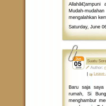
Allahâ€¦ampuni
Mudah-mudahan la
mengalahkan kem
Saturday, June 0
Jun
Suatu Sor
05
Author:
2009
|
Leave
Baru saja saya
rumah, Si Bung
menghambur men