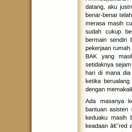
datang, aku just
benar-benar tela
merasa masih cu
sudah cukup bes
bermain sendiri
pekerjaan rumah
BAK yang masih
setidaknya sejam 
hari di mana dia
ketika berualang
dengan memakaika
Ada masanya ke
bantuan asisten
keduaku masih b
keadaan â€˜red a