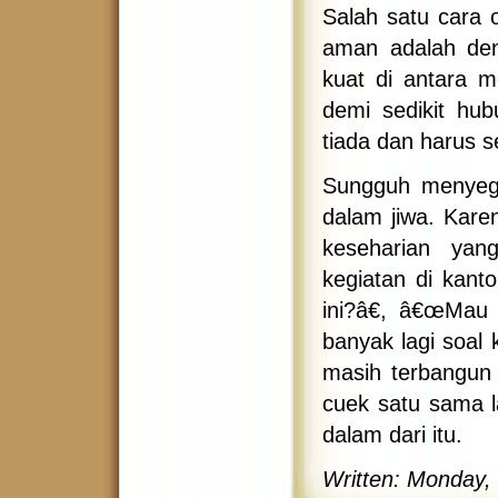
Salah satu cara
aman adalah de
kuat di antara m
demi sedikit hu
tiada dan harus s
Sungguh menyegar
dalam jiwa. Kare
keseharian yan
kegiatan di kant
ini?â€, â€œMau
banyak lagi soal 
masih terbangun 
cuek satu sama la
dalam dari itu.
Written: Monday,