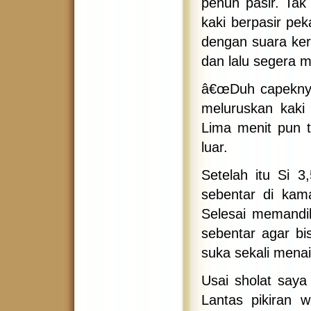
penuh pasir. Tak
kaki berpasir pe
dengan suara ker
dan lalu segera 
â€œDuh capeknyaâ
meluruskan kaki 
Lima menit pun 
luar.
Setelah itu Si 
sebentar di kam
Selesai memandi
sebentar agar bi
suka sekali menai
Usai sholat saya
Lantas pikiran 