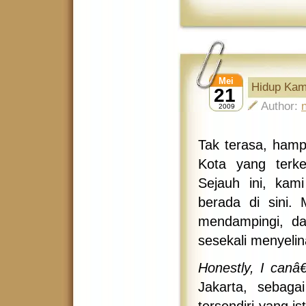
Mei
Hidup Kam
21
Author:
2009
Tak terasa, hamp
Kota yang terk
Sejauh ini, ka
berada di sini.
mendampingi, d
sesekali menyelina
Honestly, I canâ
Jakarta, sebag