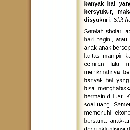
banyak hal yang
bersyukur, mak
disyukuri
.
Shit h
Setelah sholat, 
hari begini, ata
anak-anak bersep
lantas mampir k
cemilan lalu 
menikmatinya b
banyak hal yang 
bisa menghabisk
bermain di luar. 
soal uang. Semen
memenuhi ekonom
bersama anak-an
demi aktualisasi d