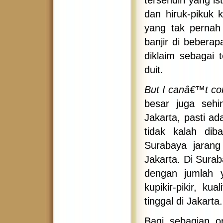
tersendiri yang i
dan hiruk-pikuk 
yang tak pernah
banjir di bebera
diklaim sebagai
duit.
But I canâ€™t co
besar juga seh
Jakarta, pasti ad
tidak kalah dib
Surabaya jarang
Jakarta. Di Surab
dengan jumlah y
kupikir-pikir, k
tinggal di Jakarta.
Bagi sebagian or