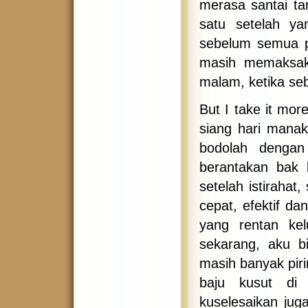
merasa santai ta
satu setelah ya
sebelum semua pe
masih memaksaka
malam, ketika s
But I take it mor
siang hari mana
bodolah denga
berantakan bak 
setelah istirahat
cepat, efektif da
yang rentan ke
sekarang, aku b
masih banyak piri
baju kusut di 
kuselesaikan juga