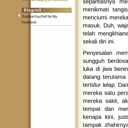
Selamat Datang di NurulNoer
sepantasnya mer
menikmati tangi
Blogroll
menciumi mereka
ExploreYourSelf by My
Husband
masuk. Duh, waja
telah mengkhian
sekali diri ini.
Penyesalan mema
sungguh berdosa
luka di jiwa ben
datang terutama
tertidur lelap. D
mereka satu pers
mereka sakit, a
tempat dan men
kenapa kini, ju
tampak zhahirny