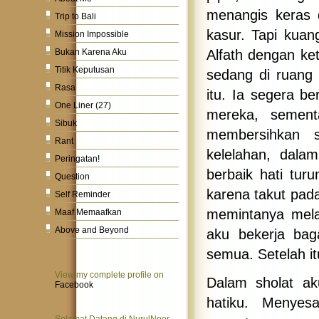
menangis keras 
Trip to Bali
kasur. Tapi kuan
Mission Impossible
Alfath dengan ke
Bukan Karena Aku
Titik Keputusan
sedang di ruang
Rasa
itu. Ia segera be
One Liner (27)
mereka, sement
Sibuk
membersihkan s
Rant
kelelahan, dala
Peringatan!
berbaik hati tu
Question
karena takut pad
Self Reminder
memintanya mela
Maaf Memaafkan
Above and Beyond
aku bekerja bag
semua. Setelah it
View my complete profile on
Dalam sholat a
Facebook
hatiku. Menyes