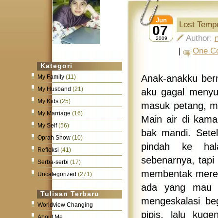
Jun
Lost Temp
07
Author:
2009
|
One C
Kategori
Anak-anakku berma
My Family
(11)
My Husband
(21)
aku gagal menyur
My Kids
(25)
masuk petang, me
My Marriage
(16)
Main air di kam
My Self
(56)
bak mandi. Sete
Oprah Show
(10)
pindah ke hal
Refleksi
(41)
sebenarnya, tapi
Serba-serbi
(17)
membentak mereka
Uncategorized
(271)
ada yang mau t
Tulisan Terbaru
mengeskalasi be
Worldview Changing
pipis, lalu kug
About Me